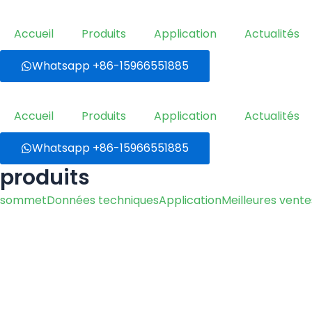
Aller
au
Accueil
Produits
Application
Actualités
contenu
Whatsapp +86-15966551885
Accueil
Produits
Application
Actualités
Whatsapp +86-15966551885
produits
sommet
Données techniques
Application
Meilleures vente