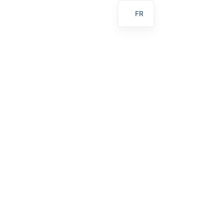
FR
EN
AR
BG
ES
BN
RU
PT
UR
ID
JA
SW
MR