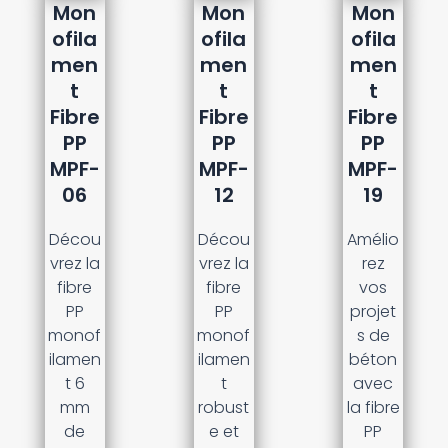
Mon
Mon
Mon
ofila
ofila
ofila
men
men
men
t
t
t
Fibre
Fibre
Fibre
PP
PP
PP
MPF-
MPF-
MPF-
06
12
19
Décou
Décou
Amélio
vrez la
vrez la
rez
fibre
fibre
vos
PP
PP
projet
monof
monof
s de
ilamen
ilamen
béton
t 6
t
avec
mm
robust
la fibre
de
e et
PP