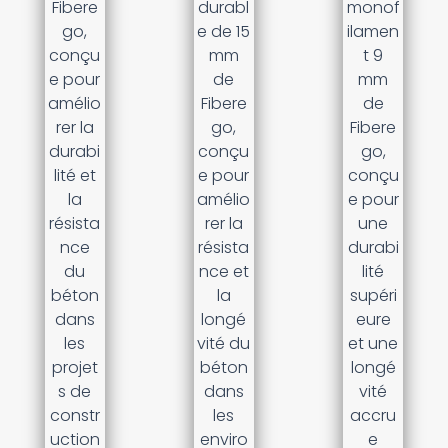
Fibere
durabl
monof
go,
e de 15
ilamen
conçu
mm
t 9
e pour
de
mm
amélio
Fibere
de
rer la
go,
Fibere
durabi
conçu
go,
lité et
e pour
conçu
la
amélio
e pour
résista
rer la
une
nce
résista
durabi
du
nce et
lité
béton
la
supéri
dans
longé
eure
les
vité du
et une
projet
béton
longé
s de
dans
vité
constr
les
accru
uction
enviro
e