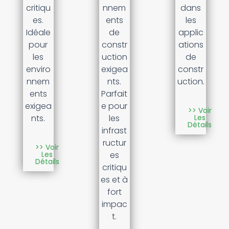
critiqu
nnem
dans
es.
ents
les
Idéale
de
applic
pour
constr
ations
les
uction
de
enviro
exigea
constr
nnem
nts.
uction.
ents
Parfait
exigea
e pour
>> Voir
nts.
les
Les
Détails
infrast
ructur
>> Voir
es
Les
Détails
critiqu
es et à
fort
impac
t.