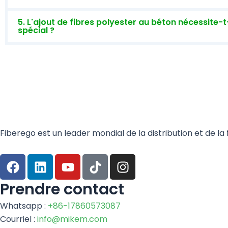
5. L'ajout de fibres polyester au béton nécessite-
spécial ?
Fiberego est un leader mondial de la distribution et de la 
F
L
Y
T
I
a
i
o
i
n
c
n
u
k
s
Prendre contact
e
k
t
t
t
Whatsapp :
+86-17860573087
b
e
u
o
a
Courriel :
info@mikem.com
o
d
b
k
g