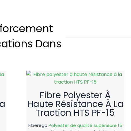
Fibre De Po
enforcement
cations Dans
olyester PET de Fiberego améliore la résistance du bét
Fibre Polyester À
La
Haute Résistance À La
Traction HTS PF-15
e
Fiberego
Polyester de qualité supérieure 15