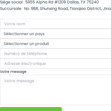
Siège social : 5955 Alpha Rd #1209 Dallas, TX 75240
o
i
e
r
Succursale : No. 988, Shunxing Road, Tianqiao District, Ji
k
n
a
m
Votre message