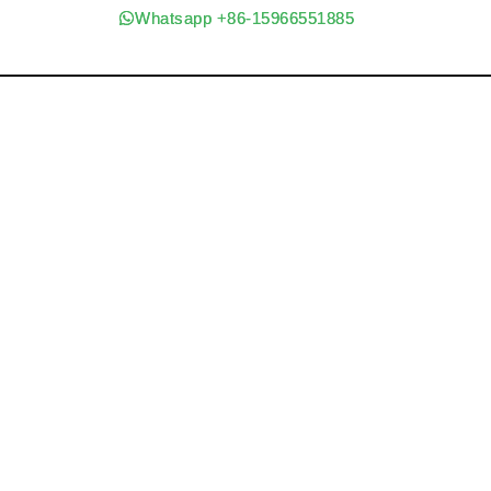
Whatsapp +86-15966551885
Whatsapp +86-15966551885