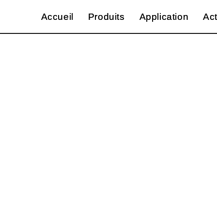
Aller
Accueil
Accueil
Produits
Produits
Application
Application
Act
Act
au
contenu