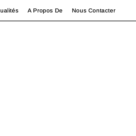
ualités
ualités
A Propos De
A Propos De
Nous Contacter
Nous Contacter