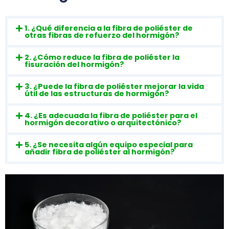
1. ¿Qué diferencia a la fibra de poliéster de
otras fibras de refuerzo del hormigón?
2. ¿Cómo reduce la fibra de poliéster la
fisuración del hormigón?
3. ¿Puede la fibra de poliéster mejorar la vida
útil de las estructuras de hormigón?
4. ¿Es adecuada la fibra de poliéster para el
hormigón decorativo o arquitectónico?
5. ¿Se necesita algún equipo especial para
añadir fibra de poliéster al hormigón?