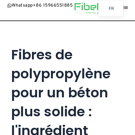
Whatsapp+86 15966551885
FR
EN
A Propos De
Nous
AR
BG
Fibres de
ES
BN
polypropylène
RU
PT
pour un béton
UR
ID
plus solide :
JA
SW
l'ingrédient
MR