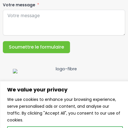
Votre message
Soumettre le formulaire
We value your privacy
F
L
Y
T
I
a
i
o
i
n
We use cookies to enhance your browsing experience,
c
n
u
k
s
e
k
t
t
t
serve personalised ads or content, and analyse our
b
e
u
o
a
traffic. By clicking "Accept All", you consent to our use of
o
d
b
k
g
©Fiberego™ - Fibres de béton sous Mikem Company Politique de
confidentialité
cookies.
o
i
e
r
k
n
a