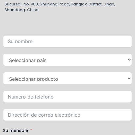
Sucursal: No. 988, Shunxing Road,Tianqiao District, Jinan,
Shandong, China
Su mensaje