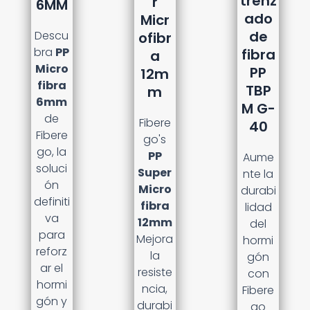
trenz
r
6MM
ado
Micr
de
Descu
ofibr
bra
PP
fibra
a
Micro
PP
12m
fibra
TBP
m
6mm
M G-
de
Fibere
40
Fibere
go's
go, la
PP
Aume
soluci
Super
nte la
ón
Micro
durabi
definiti
fibra
lidad
va
12mm
del
para
Mejora
hormi
reforz
la
gón
ar el
resiste
con
hormi
ncia,
Fibere
gón y
durabi
go