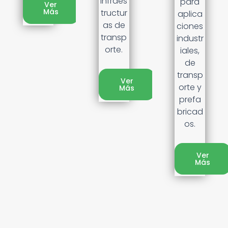
infraes
para
Ver
Más
tructur
aplica
as de
ciones
transp
industr
orte.
iales,
de
transp
Ver
orte y
Más
prefa
bricad
os.
Ver
Más