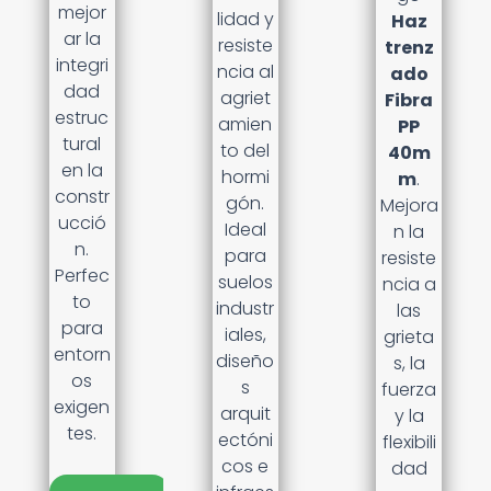
mejor
lidad y
Haz
ar la
resiste
trenz
integri
ncia al
ado
dad
agriet
Fibra
estruc
amien
PP
tural
to del
40m
en la
hormi
m
.
constr
gón.
Mejora
ucció
Ideal
n la
n.
para
resiste
Perfec
suelos
ncia a
to
industr
las
para
iales,
grieta
entorn
diseño
s, la
os
s
fuerza
exigen
arquit
y la
tes.
ectóni
flexibili
cos e
dad