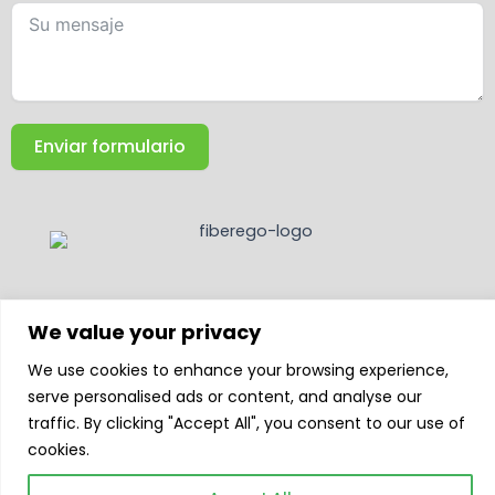
Enviar formulario
F
L
Y
T
I
We value your privacy
a
i
o
i
n
c
n
u
k
s
We use cookies to enhance your browsing experience,
e
k
t
t
t
b
e
u
o
a
serve personalised ads or content, and analyse our
o
d
b
k
g
©Fiberego™ - Fibras de hormigón bajo la política de privacidad de
traffic. By clicking "Accept All", you consent to our use of
Mikem Company
o
i
e
r
cookies.
k
n
a
m