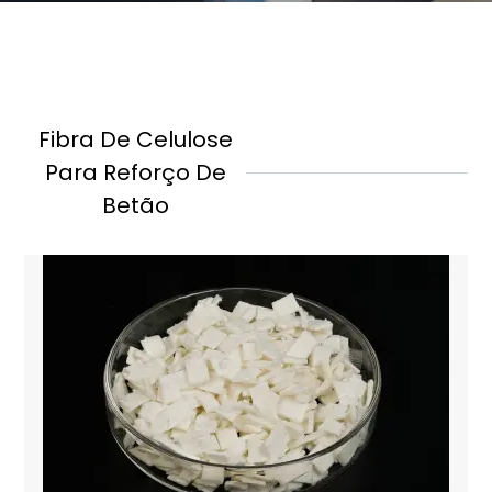
TE
Fibra De
TR
KO
Celulose
VI
Fibra De Celulose
Para Reforço De
As fibras de celulose da Fiberego melhoram a
durabilidade do betão e a resistência às fissuras.
Betão