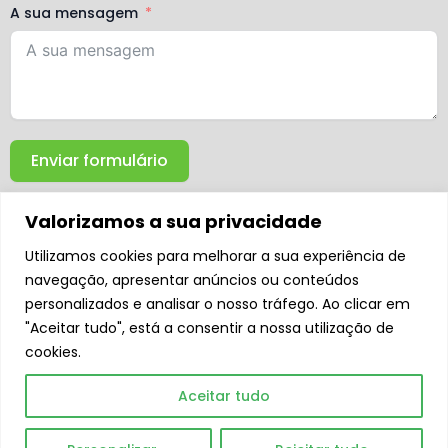
A sua mensagem
Enviar formulário
Valorizamos a sua privacidade
Utilizamos cookies para melhorar a sua experiência de
navegação, apresentar anúncios ou conteúdos
personalizados e analisar o nosso tráfego. Ao clicar em
"Aceitar tudo", está a consentir a nossa utilização de
cookies.
F
L
Y
T
I
a
i
o
i
n
Aceitar tudo
c
n
u
k
s
e
k
t
t
t
b
e
u
o
a