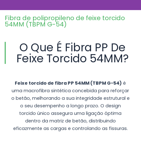
de polipropileno de feixe torcido de 54
mm de alto desempenho, concebida
para melhorar significativamente o
Fibra de polipropileno de feixe torcido
desempenho do betão. Com
54MM (TBPM G-54)
resistência avançada a fissuras,
durabilidade superior e resistência à
tração melhorada, é a solução de
O Que É Fibra PP De
reforço ideal para projectos de betão
residenciais, comerciais e industriais.
Feixe Torcido 54MM?
Feixe torcido de fibra PP 54MM (TBPM G-54)
é
uma macrofibra sintética concebida para reforçar
o betão, melhorando a sua integridade estrutural e
o seu desempenho a longo prazo. O design
torcido único assegura uma ligação óptima
dentro da matriz de betão, distribuindo
eficazmente as cargas e controlando as fissuras.