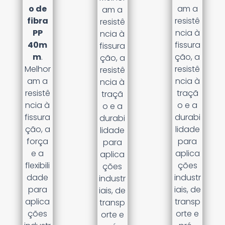
o de
am a
am a
fibra
resistê
resistê
PP
ncia à
ncia à
40m
fissura
fissura
m
.
ção, a
ção, a
Melhor
resistê
resistê
am a
ncia à
ncia à
resistê
traçã
traçã
ncia à
o e a
o e a
fissura
durabi
durabi
ção, a
lidade
lidade
força
para
para
e a
aplica
aplica
flexibili
ções
ções
dade
industr
industr
para
iais, de
iais, de
aplica
transp
transp
ções
orte e
orte e