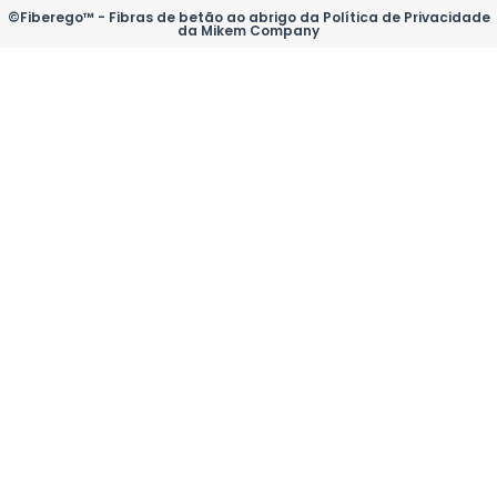
b
e
u
o
a
o
d
b
k
g
©Fiberego™ - Fibras de betão ao abrigo da Política de Privacidade
da Mikem Company
o
i
e
r
k
n
a
m