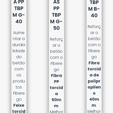
A PP
AS
TBP
TBP
PP
M B-
M G-
TBP
40
40
M G-
Reforç
50
Aume
ar o
ntar a
betão
Reforç
durabi
com o
ar o
lidade
Fibere
betão
do
go
com o
betão
Fibra
Fibere
com
torcid
go
os
a de
Fibra
produ
polipr
PP
tos
opilen
torcid
Fibere
o
a
go
40m
50m
Feixe
m
.
m
.
torcid
Melhor
Melhor