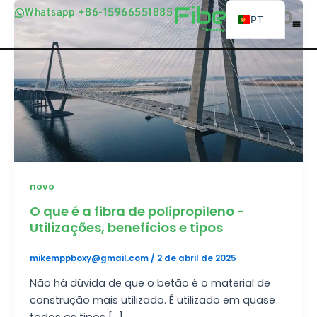
Saltar
Whatsapp +86-15966551885
Whatsapp +86-15966551885
PT
para
o
EN
conteúdo
AR
BG
ES
FR
BN
RU
novo
UR
O que é a fibra de polipropileno -
Utilizações, benefícios e tipos
ID
JA
mikemppboxy@gmail.com
/
2 de abril de 2025
SW
Não há dúvida de que o betão é o material de
construção mais utilizado. É utilizado em quase
MR
todos os tipos [...]