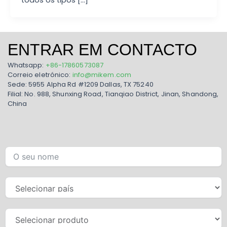
TE
TR
KO
ENTRAR EM CONTACTO
VI
Whatsapp:
+86-17860573087
Correio eletrónico:
info@mikem.com
Sede: 5955 Alpha Rd #1209 Dallas, TX 75240
Filial: No. 988, Shunxing Road, Tianqiao District, Jinan, Shandong,
China