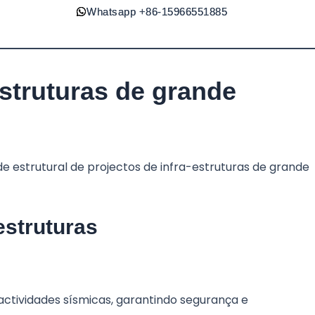
Whatsapp +86-15966551885
Whatsapp +86-15966551885
estruturas de grande
ade estrutural de projectos de infra-estruturas de grande
estruturas
actividades sísmicas, garantindo segurança e