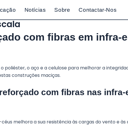
icação
icação
Notícias
Notícias
Sobre
Sobre
Contactar-Nos
Contactar-Nos
scala
çado com fibras em infra-
 o poliéster, o aço e a celulose para melhorar a integrid
estas construções maciças.
reforçado com fibras nas infra-
céus melhora a sua resistência às cargas do vento e às 