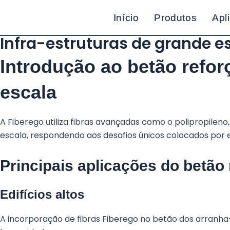
Saltar
Início
Início
Produtos
Produtos
Apl
Apl
para
o
Infra-estruturas de grande e
conteúdo
Introdução ao betão refor
escala
A Fiberego utiliza fibras avançadas como o polipropileno,
escala, respondendo aos desafios únicos colocados por 
Principais aplicações do betão 
Edifícios altos
A incorporação de fibras Fiberego no betão dos arranha-