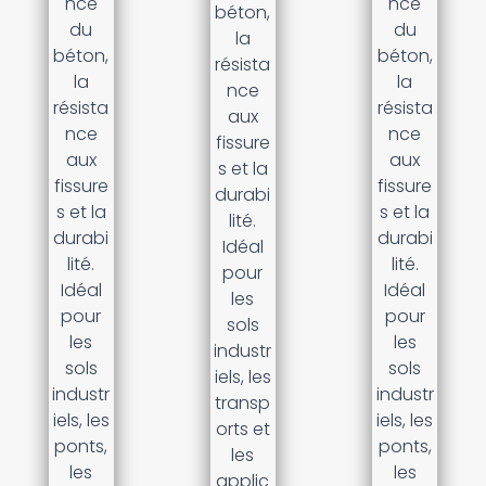
nce
nce
béton,
du
du
la
béton,
béton,
résista
la
la
nce
résista
résista
aux
nce
nce
fissure
aux
aux
s et la
fissure
fissure
durabi
s et la
s et la
lité.
durabi
durabi
Idéal
lité.
lité.
pour
Idéal
Idéal
les
pour
pour
sols
les
les
industr
sols
sols
iels, les
industr
industr
transp
iels, les
iels, les
orts et
ponts,
ponts,
les
les
les
applic