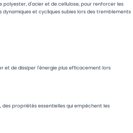
TE
olyester, d'acier et de cellulose, pour renforcer les
ges dynamiques et cycliques subies lors des tremblements
TR
KO
VI
er et de dissiper l'énergie plus efficacement lors
s, des propriétés essentielles qui empêchent les