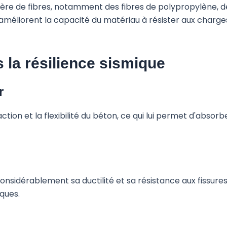
re de fibres, notamment des fibres de polypropylène, de p
s améliorent la capacité du matériau à résister aux char
s la résilience sismique
r
tion et la flexibilité du béton, ce qui lui permet d'absorb
considérablement sa ductilité et sa résistance aux fissure
iques.