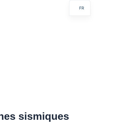
FR
EN
AR
BG
ES
BN
RU
PT
UR
ID
JA
SW
ones sismiques
MR