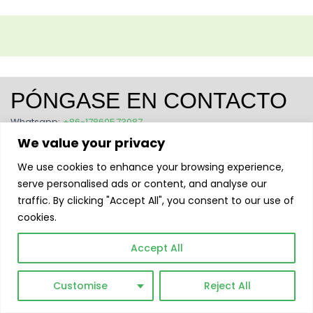
PÓNGASE EN CONTACTO
Whatsapp:
+86-17860573087
Correo electrónico:
info@mikem.com
We value your privacy
Sede central: 5955 Alpha Rd #1209 Dallas, TX 75240
Sucursal: No. 988, Shunxing Road,Tianqiao District, Jinan,
We use cookies to enhance your browsing experience,
Shandong, China
serve personalised ads or content, and analyse our
traffic. By clicking "Accept All", you consent to our use of
cookies.
Accept All
Customise
Reject All