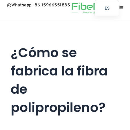
Whatsapp+86 15966551885
ES
EN
Acerca De
Contact
AR
BG
¿Cómo se
FR
BN
fabrica la fibra
RU
PT
de
UR
ID
polipropileno?
JA
SW
MR