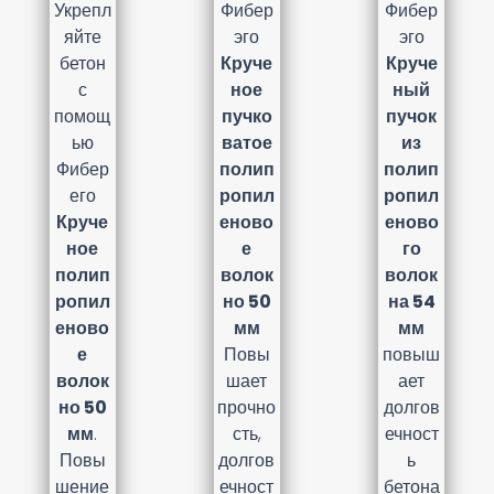
Укрепл
Фибер
Фибер
яйте
эго
эго
бетон
Круче
Круче
с
ное
ный
помощ
пучко
пучок
ью
ватое
из
Фибер
полип
полип
его
ропил
ропил
Круче
еново
еново
ное
е
го
полип
волок
волок
ропил
но 50
на 54
еново
мм
мм
е
Повы
повыш
волок
шает
ает
но 50
прочно
долгов
мм
.
сть,
ечност
Повы
долгов
ь
шение
ечност
бетона