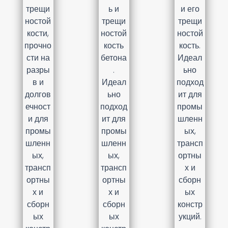
трещи
ь и
и его
ностой
трещи
трещи
кости,
ностой
ностой
прочно
кость
кость.
сти на
бетона
Идеал
разры
.
ьно
в и
Идеал
подход
долгов
ьно
ит для
ечност
подход
промы
и для
ит для
шленн
промы
промы
ых,
шленн
шленн
трансп
ых,
ых,
ортны
трансп
трансп
х и
ортны
ортны
сборн
х и
х и
ых
сборн
сборн
констр
ых
ых
укций.