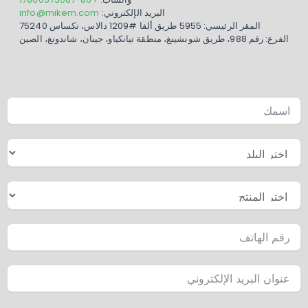
البريد الإلكتروني:
info@mikem.com
المقر الرئيسي: 5955 طريق ألفا #1209 دالاس، تكساس 75240
الفرع: رقم 988، طريق شونشينغ، منطقة تيانكياو، جينان، شاندونغ، الصين