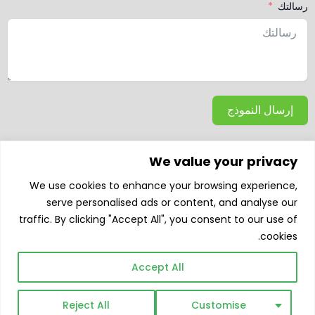
رسالتك
إرسال النموذج
We value your privacy
We use cookies to enhance your browsing experience,
serve personalised ads or content, and analyse our
traffic. By clicking "Accept All", you consent to our use of
cookies.
ف
ل
ي
ت
ا
Accept All
ي
ي
و
ي
ن
س
ن
ت
ك
س
ب
ك
ي
ت
ت
Reject All
Customise
و
د
و
و
ق