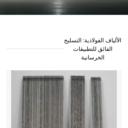
TE
TR
KO
الألياف الفولاذية
VI
الألياف الفولاذية: التسليح
الفائق للتطبيقات
تعمل الألياف الفولاذية من Fiberego على تحسين قوة الخرسانة ومقاومة
التشققات والمتانة.
الخرسانية