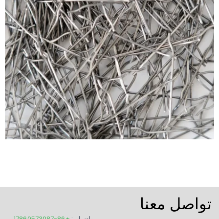
تواصل معنا
واتساب:
+86-17860573087