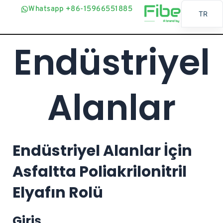
İçeriğe
Whatsapp +86-15966551885
Whatsapp +86-15966551885
TR
geç
EN
Endüstriyel
AR
BG
ES
Alanlar
FR
BN
RU
Endüstriyel Alanlar İçin
PT
UR
Asfaltta Poliakrilonitril
ID
Elyafın Rolü
JA
SW
Giriş