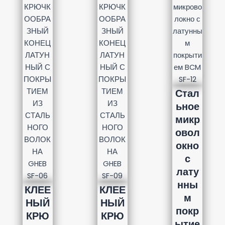
Стал
ьное
микр
овол
окно
с
лату
нны
КЛЕЕ
КЛЕЕ
м
НЫЙ
НЫЙ
покр
КРЮ
КРЮ
ытие