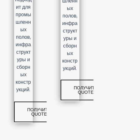
шленн
ит для
ых
промы
полов,
шленн
инфра
ых
структ
полов,
уры и
инфра
сборн
структ
ых
уры и
констр
сборн
укций.
ых
констр
ПОЛУЧИТЬ
укций.
QUOTE
ПОЛУЧИТЬ
QUOTE