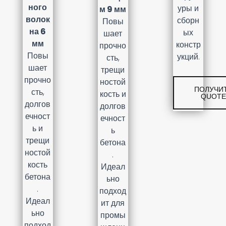
ного
уры и
м 9 мм
волок
сборн
Повы
на 6
ых
шает
мм
констр
прочно
Повы
укций.
сть,
шает
трещи
прочно
ностой
ПОЛУЧИ
сть,
кость и
QUOT
долгов
долгов
ечност
ечност
ь и
ь
трещи
бетона
ностой
.
кость
Идеал
бетона
ьно
.
подход
Идеал
ит для
ьно
промы
подход