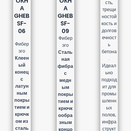
ОКН
ОКН
сть,
А
А
трещи
GHEB
GHEB
ностой
SF-
SF-
кость и
06
09
долгов
ечност
Фибер
Фибер
ь
эго
эго
бетона
Сталь
Клеен
.
ная
ый
Идеал
фибра
конец
ьно
с
с
подход
медн
латун
ит для
ым
ным
промы
покры
покры
шленн
тием и
тием и
ых
крючк
крючк
полов,
ообра
ом из
инфра
зным
сталь
структ
концо