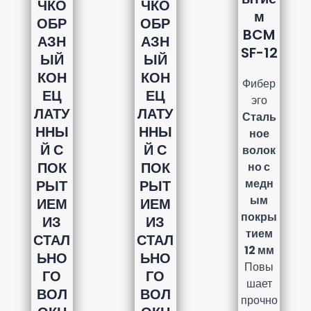
ЧКО
ЧКО
м
ОБР
ОБР
BCM
АЗН
АЗН
SF-12
ЫЙ
ЫЙ
КОН
КОН
Фибер
ЕЦ
ЕЦ
эго
ЛАТУ
ЛАТУ
Сталь
ННЫ
ННЫ
ное
Й С
Й С
волок
ПОК
ПОК
но с
медн
РЫТ
РЫТ
ым
ИЕМ
ИЕМ
покры
ИЗ
ИЗ
тием
СТАЛ
СТАЛ
12 мм
ЬНО
ЬНО
Повы
ГО
ГО
шает
ВОЛ
ВОЛ
прочно