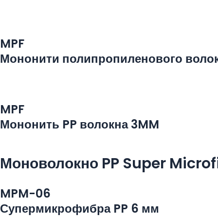
MPF
Мононити полипропиленового волок
MPF
Мононить PP волокна 3MM
Моноволокно PP Super Microf
MPM-06
Супермикрофибра PP 6 мм