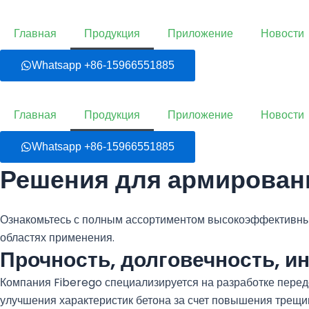
Перейти
к
Главная
Продукция
Приложение
Новости
содержимому
Whatsapp +86-15966551885
Главная
Продукция
Приложение
Новости
Whatsapp +86-15966551885
Решения для армирован
Ознакомьтесь с полным ассортиментом высокоэффективных
областях применения.
Прочность, долговечность, и
Компания Fiberego специализируется на разработке пере
улучшения характеристик бетона за счет повышения трещино