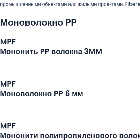
промышленными объектами или жилыми проектами, Fibereg
Моноволокно PP
MPF
Мононить PP волокна 3MM
MPF
Моноволокно PP 6 мм
MPF
Мононити полипропиленового волок