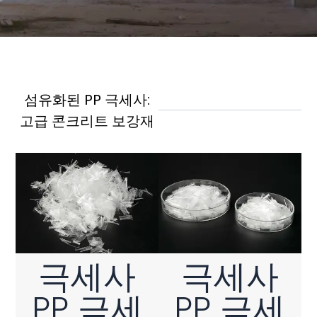
MR
TE
TR
피브릴 PP 극세사
VI
섬유화된 PP 극세사:
고급 콘크리트 보강재
산업, 도로 및 프리캐스트 애플리케이션을 위한 균열 저항성, 내구성
및 인장 강도를 향상시킵니다.
극세사
극세사
PP 극세
PP 극세