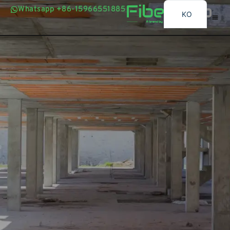
콘
Whatsapp +86-15966551885
Whatsapp +86-15966551885
KO
텐
츠
EN
제품
애플리케이션
뉴스
정보
문의하기
제품
애플리케이션
뉴스
정보
문의하기
로
AR
건
BG
너
뛰
ES
기
FR
BN
RU
PT
UR
ID
JA
SW