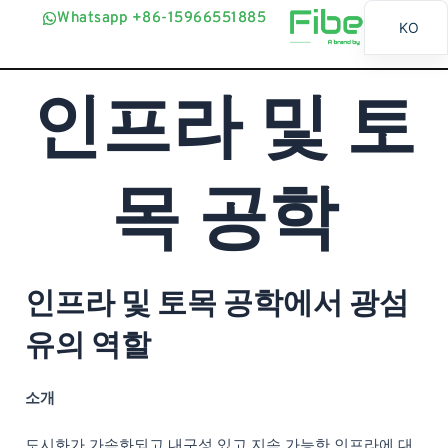
콘
Whatsapp +86-15966551885
Whatsapp +86-15966551885
KO
텐
츠
EN
로
인프라 및 토
AR
건
BG
너
뛰
ES
목 공학
기
FR
BN
RU
인프라 및 토목 공학에서 광섬
PT
UR
유의 역할
ID
JA
소개
SW
도시화가 가속화되고 내구성 있고 지속 가능한 인프라에 대