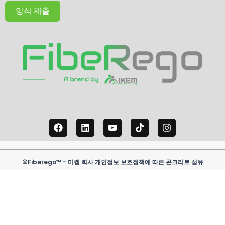
양식 제출
F
링
유
틱
인
a
크
튜
톡
스
c
드
브
타
e
인
그
b
램
o
©Fiberego™ - 미켐 회사 개인정보 보호정책에 따른 콘크리트 섬유
o
k