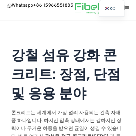
Whatsapp+86 15966551885
KO
EN
제품
애플리케이션
뉴스
정보
문의하기
AR
BG
강철 섬유 강화 콘
ES
FR
크리트: 장점, 단점
BN
RU
및 응용 분야
PT
UR
ID
콘크리트는 세계에서 가장 널리 사용되는 건축 자재
JA
중 하나입니다. 하지만 압축 상태에서는 강하지만 장
력이나 무거운 하중을 받으면 균열이 생길 수 있습니
SW