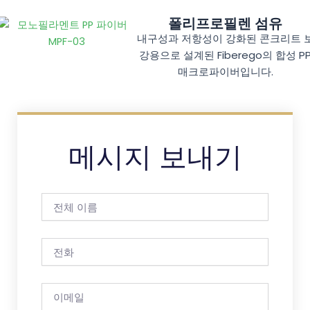
폴리프로필렌 섬유
내구성과 저항성이 강화된 콘크리트 
강용으로 설계된 Fiberego의 합성 P
매크로파이버입니다.
메시지 보내기
전
체
이
름
전
화
이
메