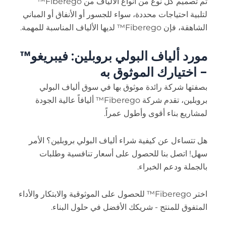
تم تصميم كل نوع من أنواع الألياف من Fiberego™
لتلبية احتياجات محددة، سواء للجسور أو الأنفاق أو المباني
الشاهقة، فإن Fiberego™ لديها الألياف المناسبة للمهمة.
مورد ألياف البولي بروبلين: فيبريغو™
- اختيارك الموثوق به
بصفتها شركة رائدة موثوق بها في سوق ألياف البولي
بروبلين، تقدم شركة Fiberego™ أليافاً عالية الجودة
لمشاريع بناء أقوى وأطول عمراً.
هل تتساءل عن كيفية شراء ألياف البولي بروبلين؟ الأمر
سهل! اتصل بنا للحصول على أسعار تنافسية وطلبات
بالجملة ودعم الخبراء.
اختر Fiberego™ للحصول على الموثوقية والابتكار والأداء
المتفوق للمنتج - شريكك الأفضل في حلول البناء.