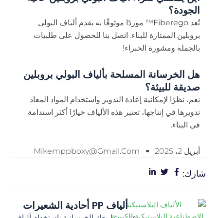
الجودة؟
تُعد Fiberego™ موردًا موثوقًا به يقدم ألياف البولي
بروبلين الممتازة للبناء. اتصل بنا للحصول على طلبيات
بالجملة ومشورة الخبراء!
هل الخرسانة المسلحة بألياف البولي بروبلين
صديقة للبيئة؟
نعم، نظرًا لإمكانية إعادة التدوير واستخدام المواد المعاد
تدويرها في إنتاجها، تعتبر هذه الألياف خيارًا أكثر استدامة
في البناء.
أبريل 2، 2025
Mikemppboxy@gmail.com
شارك:
ألياف PP أحادية الشعيرات
عزز مشاريعك الخرسانية باستخدام ألياف