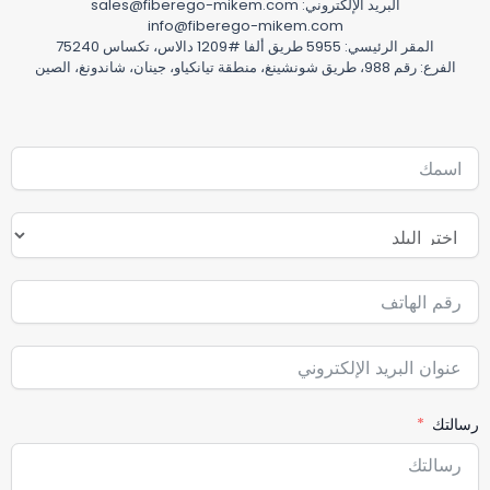
البريد الإلكتروني: sales@fiberego-mikem.com
info@fiberego-mikem.com
المقر الرئيسي: 5955 طريق ألفا #1209 دالاس، تكساس 75240
الفرع: رقم 988، طريق شونشينغ، منطقة تيانكياو، جينان، شاندونغ، الصين
رسالتك