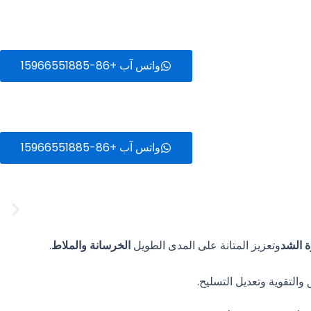
واتس آب +86-15966551885
واتس آب +86-15966551885
 الشد
وتعزيز المتانة على المدى الطويل
الخرسانة والملاط
.
التقوية وتعديل التسليح.