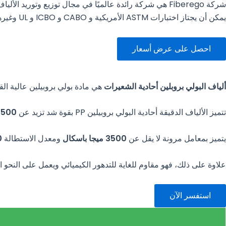
شركة Fiberego هي شركة رائدة عالميًا في مجال توزيع وتوريد الألياف الخرسانية. يتم إنتاج ألياف FibeRego™ وفقًا لمتطلبات B/T19001-2016/ISO9001:2015.
يمكن أن يجتاز اختبارات ASTM الأمريكية و CABO و ICBO و UL وغيرها من الاختبارات ذات الصلة.
احصل على عرض أسعار
ألياف البولي بروبلين أحادية الشعيرات
هي مادة بولي بروبيلين عالية ال
تتميز الألياف الدقيقة أحادية البولي بروبيلين PP بقوة شد تزيد عن
500 ميجا باسكال
يتميز بمعامل مرونة لا يقل عن
3500 ميجا باسكال
ومعدل الاستطالة
5%
علاوة على ذلك، فهو مقاوم للغاية للتدهور الكيميائي ويعمل على النحو 
استفسر الآن